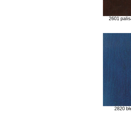
2601 pali
2820 błę