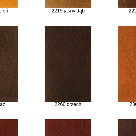
cień
2215 jasny dąb
222
rąz
2260 orzech
23