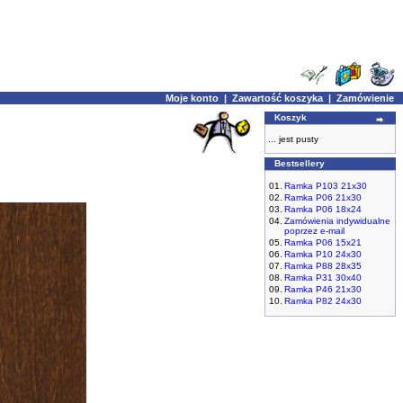
Moje konto
|
Zawartość koszyka
|
Zamówienie
Koszyk
... jest pusty
Bestsellery
01.
Ramka P103 21x30
02.
Ramka P06 21x30
03.
Ramka P06 18x24
04.
Zamówienia indywidualne
poprzez e-mail
05.
Ramka P06 15x21
06.
Ramka P10 24x30
07.
Ramka P88 28x35
08.
Ramka P31 30x40
09.
Ramka P46 21x30
10.
Ramka P82 24x30