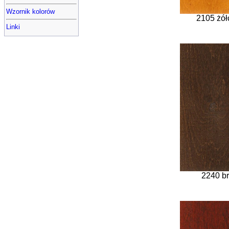
Wzornik kolorów
2105 żół
Linki
2240 b