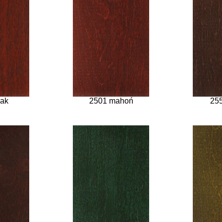
eak
2501 mahoń
25