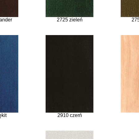
sander
2725 zieleń
275
kit
2910 czerń