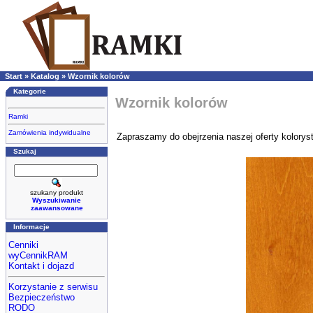
Start
»
Katalog
»
Wzornik kolorów
Kategorie
Wzornik kolorów
Ramki
Zamówienia indywidualne
Zapraszamy do obejrzenia naszej oferty kolorys
Szukaj
szukany produkt
Wyszukiwanie
zaawansowane
Informacje
Cenniki
wyCennikRAM
Kontakt i dojazd
Korzystanie z serwisu
Bezpieczeństwo
RODO