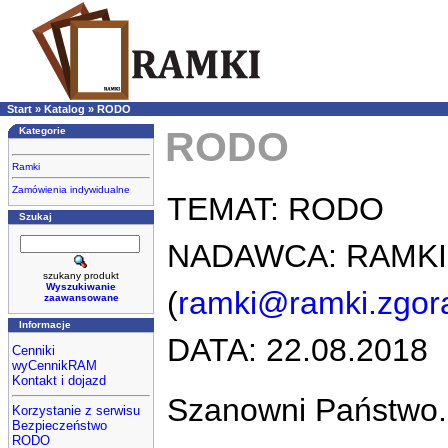
Start
»
Katalog
»
RODO
RODO
Kategorie
Ramki
Zamówienia indywidualne
TEMAT: RODO
Szukaj
NADAWCA: RAMKI 
szukany produkt
Wyszukiwanie
(
ramki@ramki.zgora
zaawansowane
Informacje
DATA: 22.08.2018
Cenniki
wyCennikRAM
Kontakt i dojazd
Szanowni Państwo.
Korzystanie z serwisu
Bezpieczeństwo
RODO